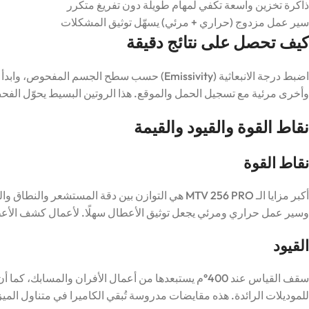
ذاكرة تخزين واسعة تكفي لمهام طويلة دون تفريغ متكرر
سير عمل مزدوج (حراري + مرئي) يسهّل توثيق المشكلات
كيف تحصل على نتائج دقيقة
اضبط درجة الانبعاثية (Emissivity) حسب سطح ال
وأخرى مرئية مع تسجيل الحمل والموقع. هذا الروتين البسيط يحوّل الفحص
نقاط القوة والقيود والقيمة
نقاط القوة
أكبر مزايا الـ MTV 256 PRO هي التوازن بين دقة المستش
وسير عمل حراري ومرئي يجعل توثيق الأعطال سهلًا. لأعمال كشف الأعطال الي
القيود
سقف القياس عند 400°م يستبعدها من أعمال الأفران والمس
للموديلات الرائدة. هذه مقايضات مدروسة تُبقي الكاميرا في متناول الميزا