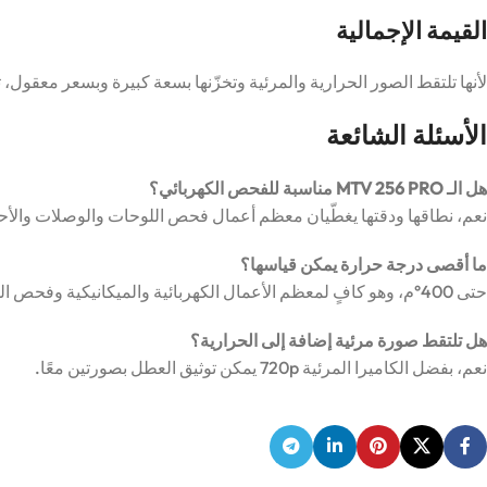
القيمة الإجمالية
لأنها تلتقط الصور الحرارية والمرئية وتخزّنها بسعة كبيرة وبسعر معقول، تقدّم الـ MTV 256 PRO قيمة ممتازة مقابل المال للفنيين وف
الأسئلة الشائعة
هل الـ MTV 256 PRO مناسبة للفحص الكهربائي؟
نعم، نطاقها ودقتها يغطّيان معظم أعمال فحص اللوحات والوصلات والأحم
ما أقصى درجة حرارة يمكن قياسها؟
حتى 400°م، وهو كافٍ لمعظم الأعمال الكهربائية والميكانيكية وفحص المباني.
هل تلتقط صورة مرئية إضافة إلى الحرارية؟
نعم، بفضل الكاميرا المرئية 720p يمكن توثيق العطل بصورتين معًا.