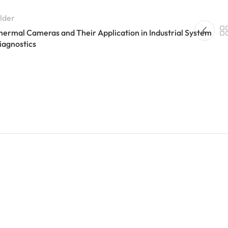
lder
hermal Cameras and Their Application in Industrial System
iagnostics