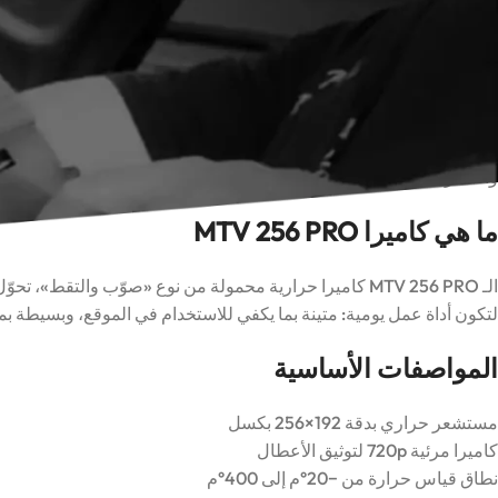
كاميرا
مارمونيكس MTV 256 PRO
هي كاميرا تصوير حراري محمولة بالي
دون تكلفة الأجهزة الاحترافية باهظة الثمن. بفضل
مستشعر أشعة تحت حمراء ب
400°م
، تغطّي الكاميرا الغالبية العظمى من أعمال الفحص الكهربائي والم
ولمن هي مناسبة، وكيف تحصل على نتائج دقيقة في الميدان.
إذا كنت تقارنها بموديلات أخرى، اطّلع على
قسم الكاميرات الحرارية
الكام
والسعر.
ما هي كاميرا MTV 256 PRO
الـ MTV 256 PRO كاميرا حرارية محمولة من نوع «صوّب والتقط
لتكون أداة عمل يومية: متينة بما يكفي للاستخدام في الموقع، وبسيطة بم
المواصفات الأساسية
مستشعر حراري بدقة 192×256 بكسل
كاميرا مرئية 720p لتوثيق الأعطال
نطاق قياس حرارة من −20°م إلى 400°م