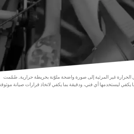
د، مصمّمة للفنيين الذين يحتاجون إلى قراءات حرارية دقيقة وموثوقة
دقة 192×256
، و
كاميرا مرئية 720p
، ونطاق قياس من
−20°م إلى
يكانيكي وفحص المباني. يوضّح هذا الدليل ما الذي تتفوّق فيه الكاميرا،
ل، أو زر
صفحة منتج MTV 256 PRO
للاطلاع على أحدث المواصفات
»، تحوّل الحرارة غير المرئية إلى صورة واضحة ملوّنة بخريطة حرارية. صُمّمت
ا يكفي ليستخدمها أي فني، ودقيقة بما يكفي لاتخاذ قرارات صيانة موثوقة