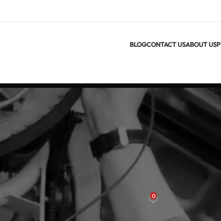
BLOG
CONTACT US
ABOUT US
P
UNCATEG
0
On يونيو 27, 2026