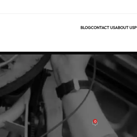
BLOG
CONTACT US
ABOUT US
P
UNCATEG
0
On يونيو 27, 2026