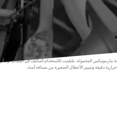
مجموعة الكاميرات الحرارية المحمولة من مارمونيكس — مصوّر حراري
دقّ وأوضح في الأعمال الكهربائية والميكانيكية وفحص المباني الصعبة.
توصيفه بدقة
. يوضّح هذا الدليل ما يميّز هذه الكاميرا، ولمن هي
زر
صفحة منتج HTV 340 LPRO
للاطلاع على أحدث المواصفات والسعر
 قمة مجموعة مارمونيكس المحمولة. صُمّمت للاستخدام المكثّف في الميدان، وتجمع
ارية دقيقة وتمييز الأعطال الصغيرة من مسافة آمنة.