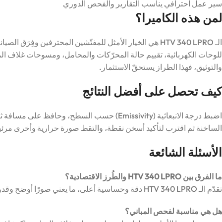
سير عمل احترافي يناسب التقارير والفحص الدوري
لمن هذه الكاميرا؟
الـ HTV 340 LPRO هي الخيار الأمثل للمفتّشين المحترفين وفِ
للوحات الكهربائية، تقييم حالة المحرّكات والمحامل، ومسوحات غلاف المب
والتوثيق، فهذا الطراز يستحقّ الاستثمار.
كيف تحصل على أفضل النتائج
اضبط درجة الانبعاثية (Emissivity) حسب السطح، و
الساخنة ثم اقترب لتأكيد أسخن نقطة، والتقط صورة حرارية وأخرى مر
الأسئلة الشائعة
ما الفرق بين HTV 340 LPRO والطُرز الاقتصادية؟
تقدّم الـ HTV 340 LPRO دقة وحساسية أعلى، ما يعني صورًا أوضح وقدرة على اكتشاف فروق حرارية أدقّ — مثالية للأعمال الاحترافية الدقيقة.
هل هي مناسبة لفحص المباني؟