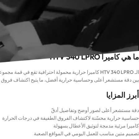
كاميرا
مارمونيكس HTV 340 LPRO
هي الطراز الاحترافي الرائد ضمن 
بدقة وحساسية أعلى، مصمّم للمفتّشين الذين يحتاجون إلى رؤية تفاصيل أ
فبينما تؤكّد الكاميرا الاقتصادية وجود العطل، تساعدك الـ HTV 340 LPRO على
مناسبة، وكيف تحصل على أقصى أداء من كاميرا حرارية احترافية.
لمقارنتها ببقية المجموعة، اطّلع على
قسم الكاميرات الحرارية
الكامل، و
ما هي كاميرا HTV 340 LPRO
الـ HTV 340 LPRO كاميرا حرارية محمولة احترافية تقع في
بين دقة مستشعر أعلى وحساسية حرارية أفضل، ما يتيح اكتشاف فروق حر
أبرز المزايا
دقة مستشعر أعلى لصور أوضح وتفاصيل أدقّ
حساسية حرارية محسّنة لاكتشاف الفروق الطفيفة في درجات الحرارة
كاميرا مرئية مدمجة لتوثيق الأعطال بسهولة
تصميم متين مناسب للعمل اليومي في المواقع الصعبة