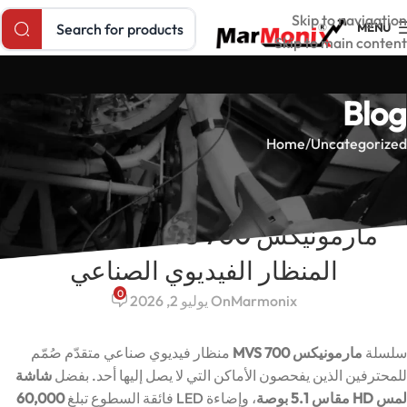
Search products
Skip to navigation
MENU
Skip to main content
Blog
Home
Uncategorized
UNCATEGORIZED
مارمونيكس MVS 700: دليل شراء
المنظار الفيديوي الصناعي
0
Marmonix
On يوليو 2, 2026
سلسلة
مارمونيكس MVS 700
منظار فيديوي صناعي متقدّم صُمّم
للمحترفين الذين يفحصون الأماكن التي لا يصل إليها أحد. بفضل
شاشة
لمس HD مقاس 5.1 بوصة
، وإضاءة LED فائقة السطوع تبلغ
60,000