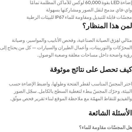
إضاءة LED بقوة 60,000 لوكس للأماكن المظلمة تمامًا
واي‑فاي مدمج لنقل الصور ومشاركتها بسهولة
مجسّات قابلة للتبديل ومقاومة للماء IP67 للبيئات الرطبة
لمن هذا المنظار؟
مثالي لفِرَق الصيانة الصناعية، وفحص الأنابيب والمواسير، وصيانة
المحرّكات والتوربينات، وأعمال الطيران والسيارات — كل من يحتاج إلى
رؤية واضحة داخل مساحات مغلقة وصعبة الوصول.
كيف تحصل على نتائج موثوقة
اختر المجسّ المناسب لقطر الفتحة وطولها، واضبط الإضاءة حسب
البيئة، وحرّك المجسّ ببطء لتغطية السطح بالكامل. سجّل الصور
والفيديو للنقاط المهمّة مع ملاحظة الموقع لبناء تقرير فحص موثّق.
الأسئلة الشائعة
هل المجسّات مقاومة للماء؟