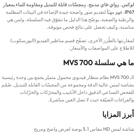
لوكس
، و
واي‑فاي مدمج
، و
مجسّات قابلة للتبديل ومقاومة للماء بمعيار
IP67
، فهو مهيّأ لتقديم صور واضحة جيدة الإضاءة في البيئات المظلمة
والرطبة والصعبة. يوضّح هذا الدليل ما تتفوّق فيه السلسلة، ولمن هي
مناسبة، وكيف تحصل على نتائج فحص موثوقة.
لمقارنتها بالطُرز الأخرى، تصفّح
قسم مناظير الفيديو (البورسكوب)
للاطلاع على المواصفات والأسعار.
ما هي سلسلة MVS 700
الـ MVS 700 نظام منظار فيديوي محمول متميّز يجمع بين وحدة رئيسية
بشاشة لمس عالية الدقة ومجموعة من المجسّات القابلة للتبديل. صُمّم
للفحص الصناعي الدقيق داخل الأنابيب والمحرّكات والخزّانات
والفراغات الضيّقة حيث لا تصل العين مباشرةً.
أبرز المزايا
شاشة لمس HD مقاس 5.1 بوصة لعرض واضح ومريح