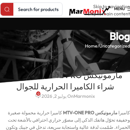
Search products
Skip to navigation
MENU
Skip to main content
Blog
Home
Uncategorized
UNCATEGORIZED
مارمونيكس MTV-ONE PRO: دليل
شراء الكاميرا الحرارية للجوال
0
Marmonix
On يوليو 2, 2026
كاميرا
مارمونيكس MTV-ONE PRO
كاميرا حرارية محمولة صغيرة
وخفيفة تحوّل هاتفك الذكي إلى مصوّر حراري احترافي بالأشعة تحت
الحمراء. صُمّمت لدقة عالية واستجابة سريعة، تدخل في جيبك وتكون