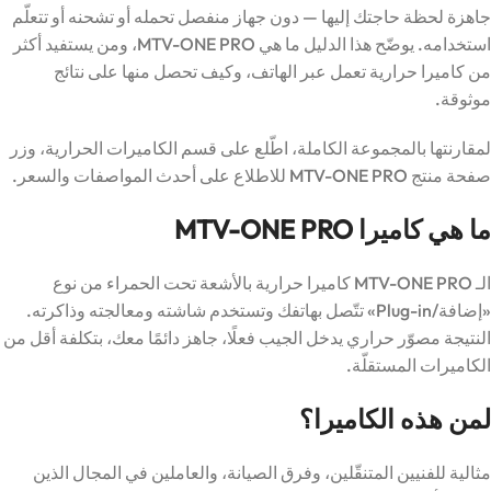
جاهزة لحظة حاجتك إليها — دون جهاز منفصل تحمله أو تشحنه أو تتعلّم
استخدامه. يوضّح هذا الدليل ما هي MTV-ONE PRO، ومن يستفيد أكثر
من كاميرا حرارية تعمل عبر الهاتف، وكيف تحصل منها على نتائج
موثوقة.
لمقارنتها بالمجموعة الكاملة، اطّلع على
قسم الكاميرات الحرارية
، وزر
صفحة منتج MTV-ONE PRO
للاطلاع على أحدث المواصفات والسعر.
ما هي كاميرا MTV-ONE PRO
الـ MTV-ONE PRO كاميرا حرارية بالأشعة تحت الحمراء من نوع
«إضافة/Plug-in» تتّصل بهاتفك وتستخدم شاشته ومعالجته وذاكرته.
النتيجة مصوّر حراري يدخل الجيب فعلًا، جاهز دائمًا معك، بتكلفة أقل من
الكاميرات المستقلّة.
لمن هذه الكاميرا؟
مثالية للفنيين المتنقّلين، وفرق الصيانة، والعاملين في المجال الذين