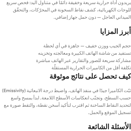
يريدون أداة حرارية سريعة وخفيفة دائمًا في متناول اليد: فحص سريع
للوحات الكهربائية، كشف نقاط السخونة في المحرّكات، والتحقّق
الميداني العاجل — دون حمل جهاز إضافي.
أبرز المزايا
حجم الجيب ووزن خفيف — جاهزة في أي لحظة
تستفيد من شاشة الهاتف الكبيرة ومعالجته وتخزينه
مشاركة سريعة للصور والتقارير عبر الهاتف مباشرة
تكلفة أقل من الكاميرات الحرارية المستقلّة
كيف تحصل على نتائج موثوقة
ثبّت الكاميرا جيدًا في منفذ الهاتف، واضبط درجة الانبعاثية (Emissivity)
حسب السطح، وتجنّب انعكاسات الأسطح اللامعة. ابدأ بمسح واسع
لتحديد النقاط الساخنة ثم اقترب لتأكيد أسخن نقطة، والتقط صورة مع
تسجيل الموقع والحمل.
الأسئلة الشائعة